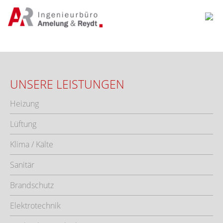
KONTAKT
F
A
C
E
B
UNSERE LEISTUNGEN
O
O
Heizung
K
Lüftung
Klima / Kälte
Sanitär
Brandschutz
Elektrotechnik