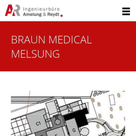
KONTAKT
F
A
C
BRAUN MEDICAL
E
B
MELSUNG
O
O
K