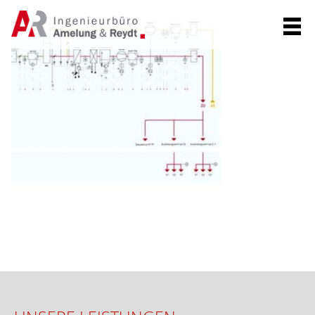
KONTAKT
F
A
C
E
B
O
O
K