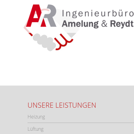
UNSERE LEISTUNGEN
Heizung
Lüftung